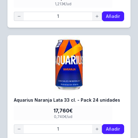
1,213€/ud
Añadir
Aquarius Naranja Lata 33 cl. - Pack 24 unidades
17,760€
0,740€/ud
Añadir