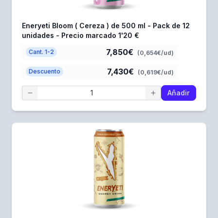
Eneryeti Bloom ( Cereza ) de 500 ml - Pack de 12
unidades - Precio marcado 1'20 €
7,850€
Cant. 1-2
(0,654€/ud)
7,430€
Descuento
(0,619€/ud)
Añadir