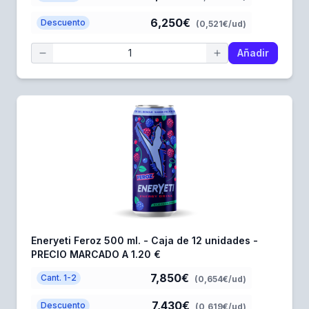
6,250€
Descuento
(0,521€/ud)
Añadir
Eneryeti Feroz 500 ml. - Caja de 12 unidades -
PRECIO MARCADO A 1.20 €
7,850€
Cant. 1-2
(0,654€/ud)
7,430€
Descuento
(0,619€/ud)