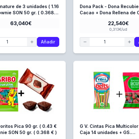
nature de 3 unidades ( 1.16
Dona Pack - Dona Recubie
rownie SON 50 gr. ( 0.368 €
Cacao + Dona Rellena de 
Avellana
63,040€
22,540€
0,313€/ud
Añadir
oritos Pica 90 gr. ( 0.43 €
G V. Cintas Pica Multicolor
) + Brownie SON 50 gr. ( 0.368 € )
Caja 14 unidades + GS.
Watermelon 80 gr. - Caja 