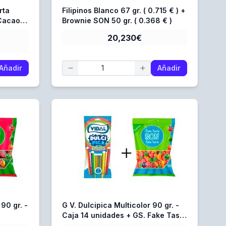
rta
Filipinos Blanco 67 gr. ( 0.715 € ) +
Cacao y
Brownie SON 50 gr. ( 0.368 € )
20,230€
Añadir
Añadir
 90 gr. -
G V. Dulcipica Multicolor 90 gr. -
Caja 14 unidades + GS. Fake Taste
16
80 gr. - Caja 16 Unidades