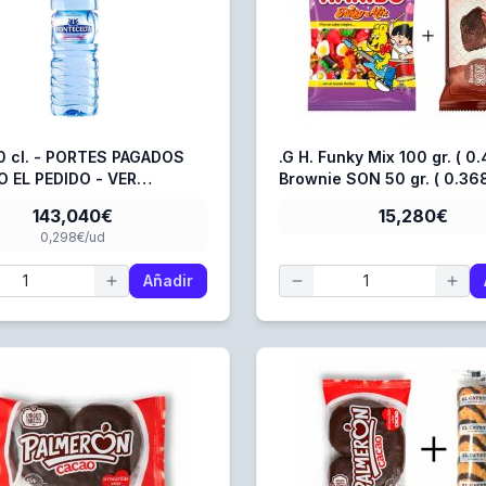
.G H. Funky Mix 100 gr. ( 0.
 EL PEDIDO - VER
Brownie SON 50 gr. ( 0.368
PCIÓN
143,040€
15,280€
0,298€/ud
Añadir