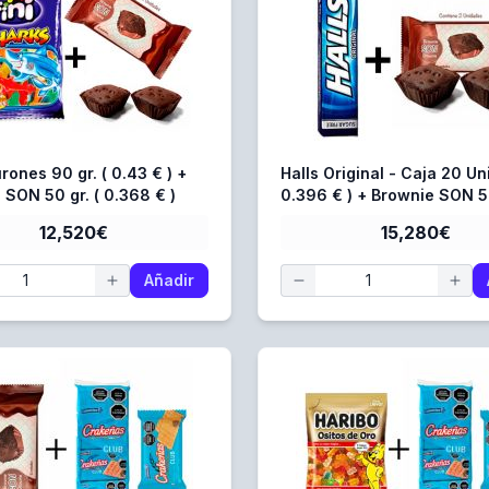
rones 90 gr. ( 0.43 € ) +
Halls Original - Caja 20 Un
 SON 50 gr. ( 0.368 € )
0.396 € ) + Brownie SON 50
Caja 20 Unidades ( 0.368 
12,520€
15,280€
Añadir