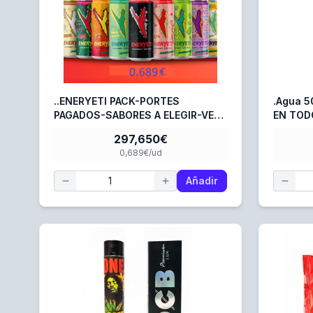
..ENERYETI PACK-PORTES
.Agua 50 cl. - PORTES PAGADOS
PAGADOS-SABORES A ELEGIR-VER
EN TODO
DESCRIPCIÓN
DESCRI
297,650€
0,689€/ud
Añadir