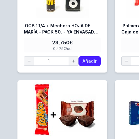
.OCB 1.1/4 + Mechero HOJA DE
.Palmer
MARÍA - PACK 50. - YA ENVASADO
Caja de
Y LISTO PARA COLOCAR EN LA
23,750€
MAQUINA.
0,475€/ud
Añadir