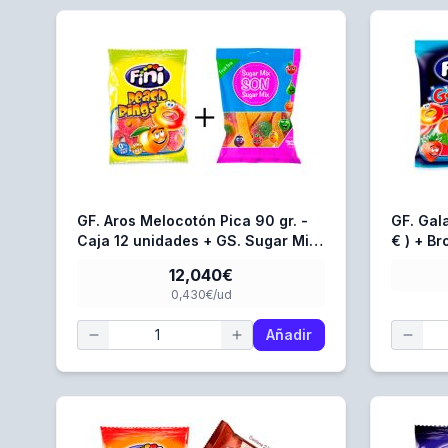
GF. Aros Melocotón Pica 90 gr. -
GF. Gala
Caja 12 unidades + GS. Sugar Mix
€ ) + B
80 gr. - Caja 16 Unidades
)
12,040€
0,430€/ud
Añadir