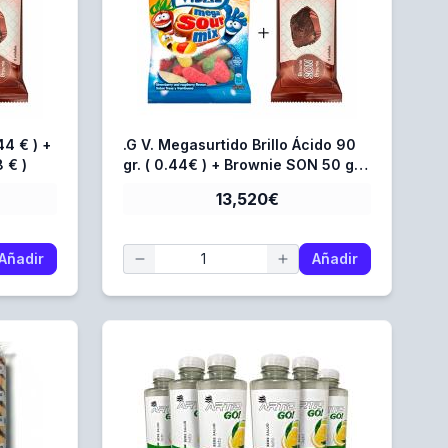
44 € ) +
.G V. Megasurtido Brillo Ácido 90
 € )
gr. ( 0.44€ ) + Brownie SON 50 gr.
( 0.368 € )
13,520€
Añadir
Añadir