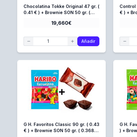
Chocolatina Tokke Original 47 gr. (
Control 
0.41 € ) + Brownie SON 50 gr. (
€ ) + B
0.368 € )
)
19,660€
Añadir
G H. Favoritos Classic 90 gr. ( 0.43
G H. Fav
€ ) + Brownie SON 50 gr. ( 0.368 €
)