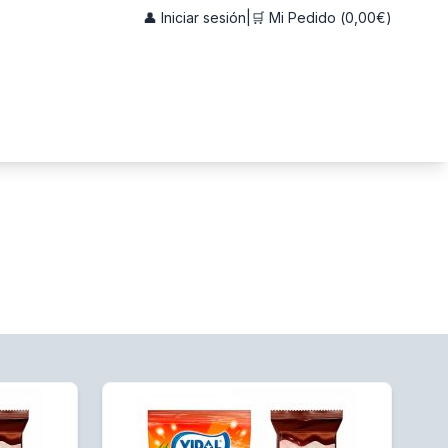
👤 Iniciar sesión
|
🛒 Mi Pedido (
0,00€
)