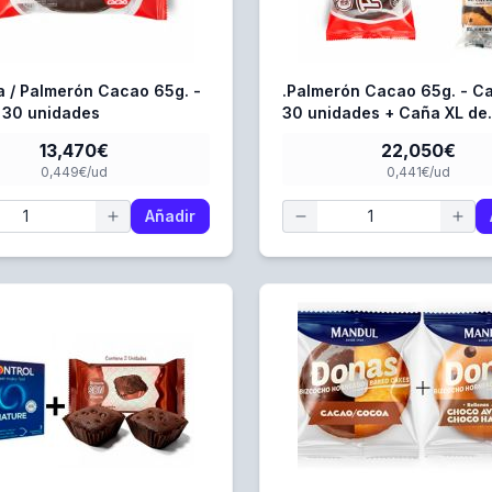
a / Palmerón Cacao 65g. -
.Palmerón Cacao 65g. - Ca
 30 unidades
30 unidades + Caña XL de
Chocolate 100 gr. - Caja d
13,470€
22,050€
0,449€/ud
0,441€/ud
Añadir