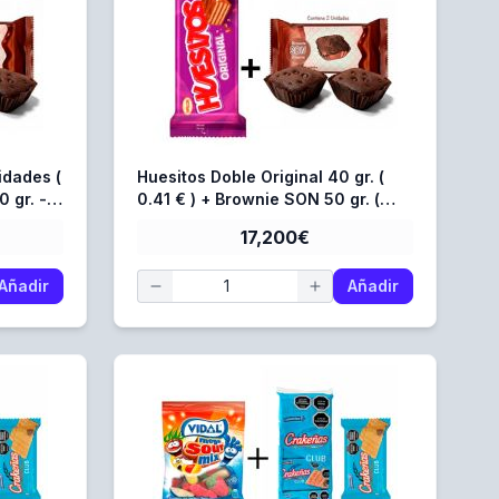
idades (
Huesitos Doble Original 40 gr. (
 gr. -
0.41 € ) + Brownie SON 50 gr. (
€ )
0.368 € )
17,200€
Añadir
Añadir