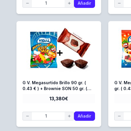
Añadir
G V. Megasurtido Brillo 90 gr. (
G V. Me
0.43 € ) + Brownie SON 50 gr. (
gr. ( 0.
0.368 € )
( 0.368 
13,380€
Añadir