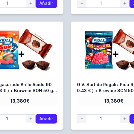
Añadir
gasurtido Brillo Ácido 90
G V. Surtido Regaliz Pica 90
43 € ) + Brownie SON 50 gr.
0.43 € ) + Brownie SON 50 
€ )
0.368 € )
13,380€
13,380€
Añadir