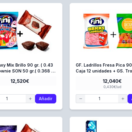
xy Mix Brillo 90 gr. ( 0.43
GF. Ladrillos Fresa Pica 90 gr -
rownie SON 50 gr.( 0.368 €
Caja 12 unidades + GS. Tro
Mix 80 gr. - Caja 16 Unida
12,520€
12,040€
0,430€/ud
Añadir