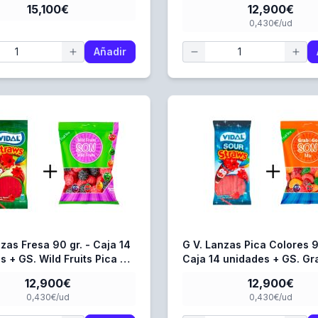
15,100€
12,900€
Unidades
0,430€/ud
Añadir
zas Fresa 90 gr. - Caja 14
G V. Lanzas Pica Colores 9
s + GS. Wild Fruits Pica 80
Caja 14 unidades + GS. Gr
aja 16 Unidades
Pica 80 gr. - Caja 16 Unid
12,900€
12,900€
0,430€/ud
0,430€/ud