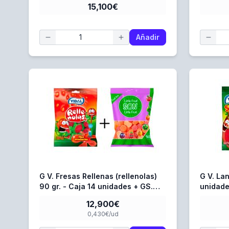
15,100€
Añadir
G V. Fresas Rellenas (rellenolas)
G V. Lan
90 gr. - Caja 14 unidades + GS.
unidade
Little Fruits 80 gr. - Caja 16
gr. - C
12,900€
Unidades
0,430€/ud