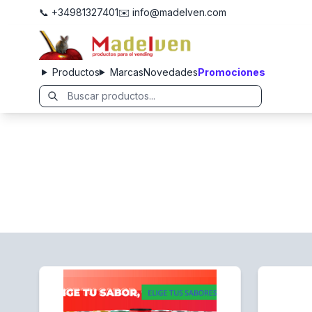
📞 +34981327401
✉️ info@madelven.com
Productos
Marcas
Novedades
Promociones