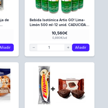
ja de
Bebida Isotónica Artio GO! Lima-
Limón 500 ml-12 unid. CADUCIDAD
e 2 Kilos
09/26
10,560€
0,880€/ud
Añadir
Añadir