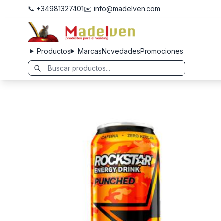
📞 +34981327401
✉️ info@madelven.com
Productos
Marcas
Novedades
Promociones