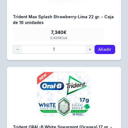
Trident Max Splash Strawberry-Lima 22 gr. - Caja
de 16 unidades
7,340€
0,459€/ud
Añadir
Trident ORAL-B White Spearmint (Gragea) 17 gr. -