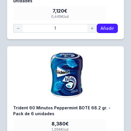
unidades
7,120€
0,445€/ud
Añadir
Trident 60 Minutos Peppermint BOTE 68.2 gr. -
Pack de 6 unidades
8,380€
1,396€/ud