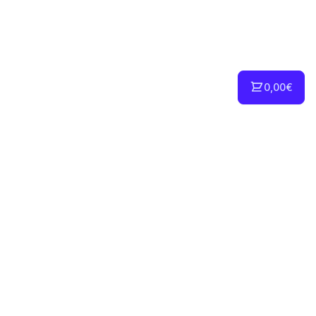
0,00€
INFORMACIÓN
Sobre Nosotros
Nota Legal
Condiciones de uso