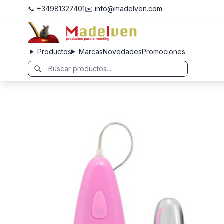
📞 +34981327401
✉️ info@madelven.com
Productos
Marcas
Novedades
Promociones