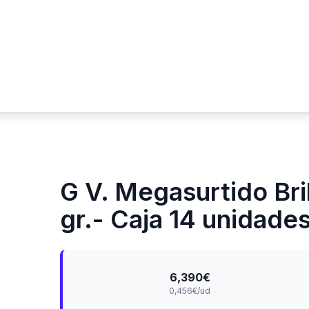
G V. Megasurtido Bri
gr.- Caja 14 unidade
6,390€
0,456€/ud