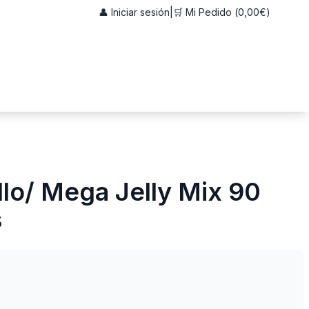
👤 Iniciar sesión
|
🛒 Mi Pedido (
0,00€
)
llo/ Mega Jelly Mix 90
s