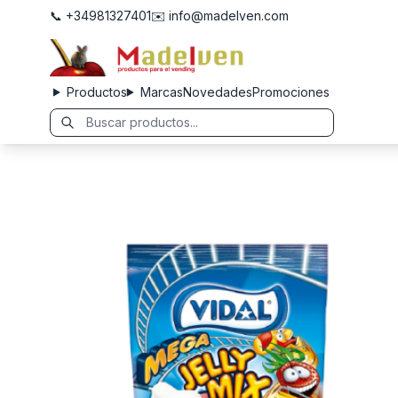
📞 +34981327401
✉️ info@madelven.com
Productos
Marcas
Novedades
Promociones