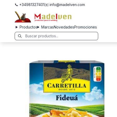
📞 +34981327401
✉️ info@madelven.com
Productos
Marcas
Novedades
Promociones