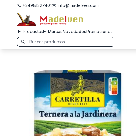
📞 +34981327401
✉️ info@madelven.com
Productos
Marcas
Novedades
Promociones