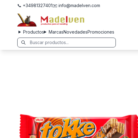
📞 +34981327401
✉️ info@madelven.com
Productos
Marcas
Novedades
Promociones