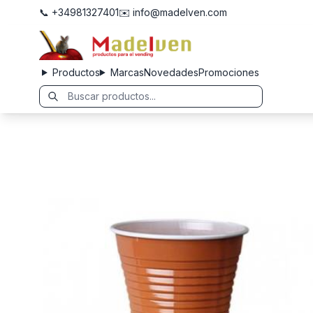
📞 +34981327401
✉️ info@madelven.com
Productos
Marcas
Novedades
Promociones