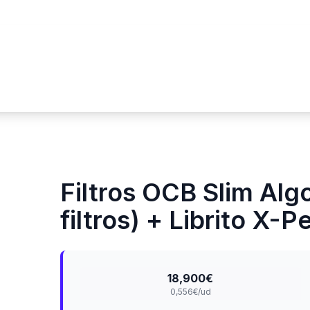
Filtros OCB Slim Al
filtros) + Librito X-P
18,900€
0,556€/ud