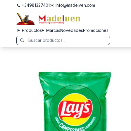
📞 +34981327401
✉️ info@madelven.com
Productos
Marcas
Novedades
Promociones