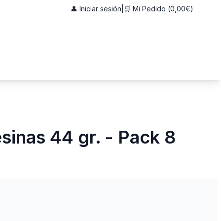
👤 Iniciar sesión
|
🛒 Mi Pedido (
0,00€
)
inas 44 gr. - Pack 8