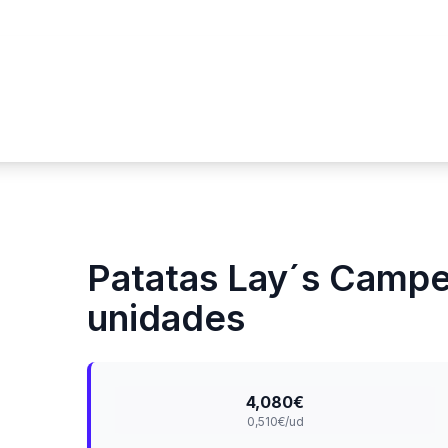
Patatas Lay´s Campes
unidades
4,080€
0,510€/ud