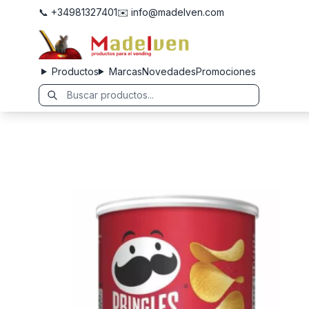
📞 +34981327401
✉️ info@madelven.com
Productos
Marcas
Novedades
Promociones