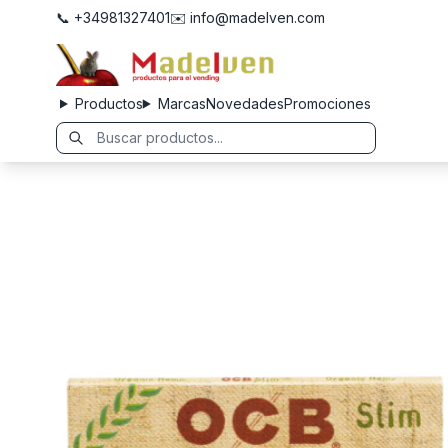
📞 +34981327401
✉️ info@madelven.com
Productos
Marcas
Novedades
Promociones